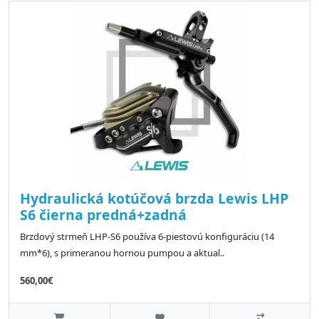
Hydraulická kotúčová brzda Lewis LHP
S6 čierna predná+zadná
Brzdový strmeň LHP-S6 používa 6-piestovú konfiguráciu (14
mm*6), s primeranou hornou pumpou a aktual..
560,00€