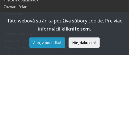
História objednávok
Zoznam želaní
Newsletter
Táto webová stránka používa súbory cookie. Pre viac
informácií
kliknite sem
.
Systém
OpenCart
www.zerohero.sk © 2026
Áno, v poriadku!
Nie, ďakujem!
Překlad:
opencart.cz
&
opencart-support.com
.