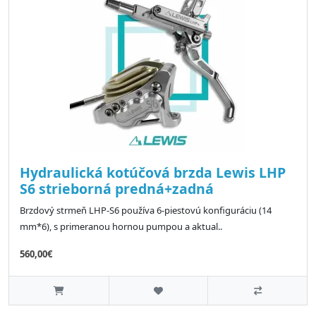
Hydraulická kotúčová brzda Lewis LHP
S6 strieborná predná+zadná
Brzdový strmeň LHP-S6 používa 6-piestovú konfiguráciu (14
mm*6), s primeranou hornou pumpou a aktual..
560,00€