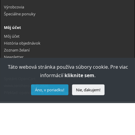
Výrobcovia
Špeciálne ponuky
Môj účet
Môj účet
História objednávok
Zoznam želaní
Newsletter
Táto webová stránka používa súbory cookie. Pre viac
informácií
kliknite sem
.
Systém
OpenCart
www.zerohero.sk © 2026
Áno, v poriadku!
Nie, ďakujem!
Překlad:
opencart.cz
&
opencart-support.com
.