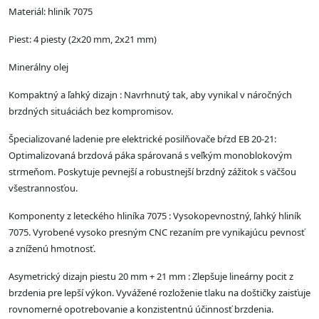
Materiál: hliník 7075
Piest: 4 piesty (2x20 mm, 2x21 mm)
Minerálny olej
Kompaktný a ľahký dizajn : Navrhnutý tak, aby vynikal v náročných
brzdných situáciách bez kompromisov.
Špecializované ladenie pre elektrické posilňovače bŕzd EB 20-21:
Optimalizovaná brzdová páka spárovaná s veľkým monoblokovým
strmeňom. Poskytuje pevnejší a robustnejší brzdný zážitok s väčšou
všestrannosťou.
Komponenty z leteckého hliníka 7075 : Vysokopevnostný, ľahký hliník
7075. Vyrobené vysoko presným CNC rezaním pre vynikajúcu pevnosť
a zníženú hmotnosť.
Asymetrický dizajn piestu 20 mm + 21 mm : Zlepšuje lineárny pocit z
brzdenia pre lepší výkon. Vyvážené rozloženie tlaku na doštičky zaisťuje
rovnomerné opotrebovanie a konzistentnú účinnosť brzdenia.