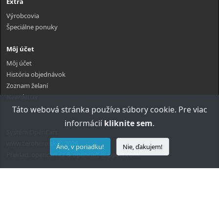
Extra
Výrobcovia
Špeciálne ponuky
Môj účet
Môj účet
História objednávok
Zoznam želaní
Newsletter
Táto webová stránka používa súbory cookie. Pre viac
informácií
kliknite sem
.
Systém
OpenCart
www.zerohero.sk © 2026
Áno, v poriadku!
Nie, ďakujem!
Překlad:
opencart.cz
&
opencart-support.com
.